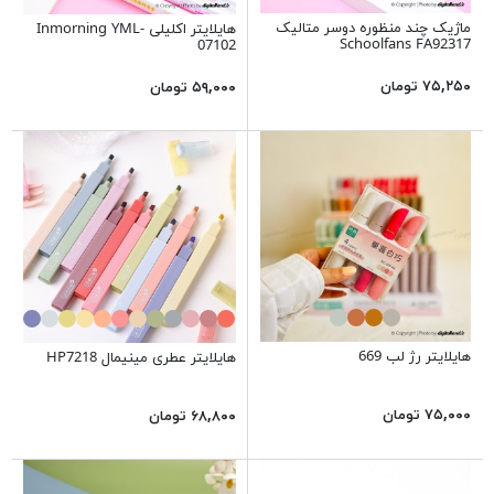
ماژیک چند منظوره دوسر متالیک
هایلایتر اکلیلی Inmorning YML-
Schoolfans FA92317
07102
۷۵,۲۵۰ تومان
۵۹,۰۰۰ تومان
هایلایتر رژ لب 669
هایلایتر عطری مینیمال HP7218
۷۵,۰۰۰ تومان
۶۸,۸۰۰ تومان