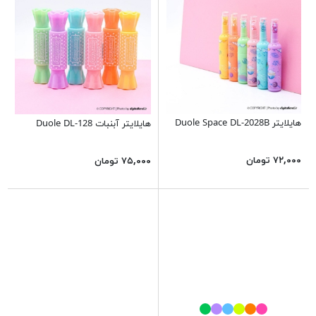
هایلایتر Duole Space DL-2028B
هایلایتر آبنبات Duole DL-128
۷۲,۰۰۰ تومان
۷۵,۰۰۰ تومان