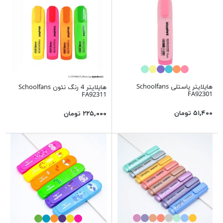
هایلایتر پاستلی Schoolfans
هایلایتر 4 رنگ نئون Schoolfans
FA92301
FA92311
۵۱,۴۰۰ تومان
۲۲۵,۰۰۰ تومان