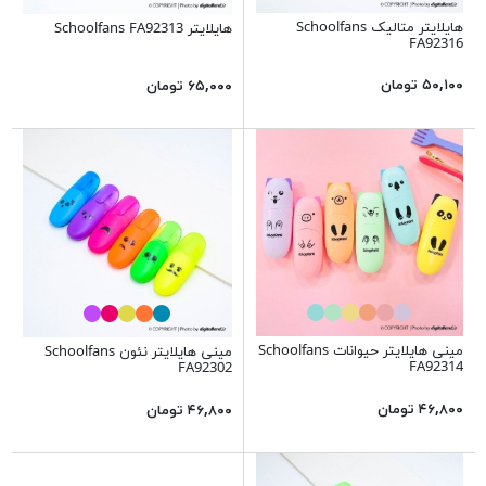
هایلایتر متالیک Schoolfans
هایلایتر Schoolfans FA92313
FA92316
۵۰,۱۰۰ تومان
۶۵,۰۰۰ تومان
مینی هایلایتر حیوانات Schoolfans
مینی هایلایتر نئون Schoolfans
FA92314
FA92302
۴۶,۸۰۰ تومان
۴۶,۸۰۰ تومان