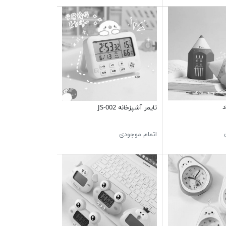
د
تایمر آشپزخانه JS-002
اتمام موجودی