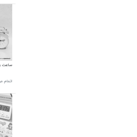
ساعت روم
اتمام م