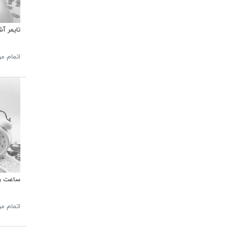
تایمر آشپزخ
اتمام م
ساعت ر
اتمام م