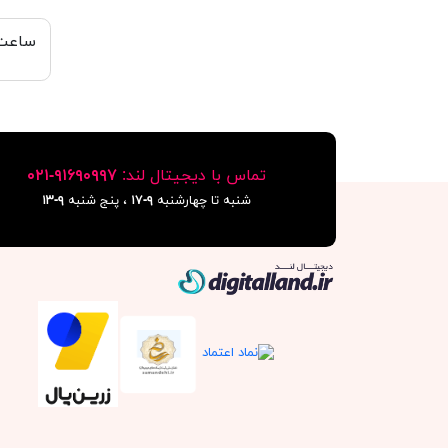
ساعت 
تماس با دیجیتال لند:
٩١۶٩٠٩٩٧-٠٢١
شنبه تا چهارشنبه
۹-۱۷
، پنج شنبه
۹-١٣
دیجیتال لند