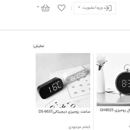
سبد خرید
ورود/عضویت
نمایش:
میزی GH8025
ساعت رومیزی دیجیتالیDS-6637
اتمام موجودی