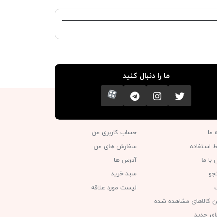
ما را دنبال کنید
تویتر
اینستاگرام
کانال تلگرام
آپارات
ه ما
حساب کاربری من
ط استفاده
سفارش های من‎
با ما
آدرس ها
جو
سبد خرید
گ
لیست مورد علاقه
ن کالاهای مشاهده شده
های جدید