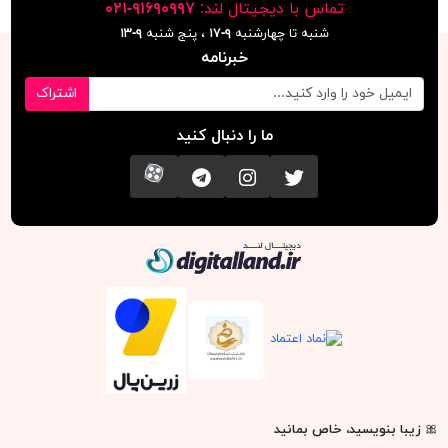
تماس با دیجیتال لند:
٩١۶٩٠٩٩٧-٠٢١
شنبه تا چهارشنبه
۹-۱۷
، پنج شنبه
۹-١٣
خبرنامه
اشتراک
ما را دنبال کنید
تویتر
اینستاگرام
کانال تلگرام
آپارات
دیجیتال لند
🎀
زیبا بنویسید، خاص بمانید