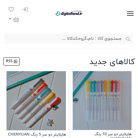
ورود به سیست
لیست مور
دیجیتال لند
سبد خرید
کالاهای جدید
RSS
هایلایتر دو سر 10 رنگ
هایلایتر دو سر 5 رنگ CHENYUAN