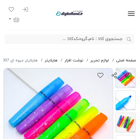
ورود به سیست
لیست مور
دیجیتال لند
سبد خرید
صفحه اصلی
لوازم تحریر
نوشت افزار
هایلایتر
هایلایتر میوه ای Schoolfans FA92307