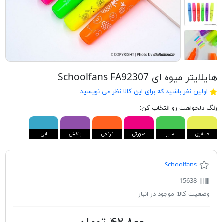
هایلایتر میوه ای Schoolfans FA92307
اولین نفر باشید که برای این کالا نظر می نویسید
رنگ دلخواهت رو انتخاب کن:
فسفری
سبز
صورتی
نارنجی
بنفش
آبی
Schoolfans
15638
وضعیت کالا:
موجود در انبار