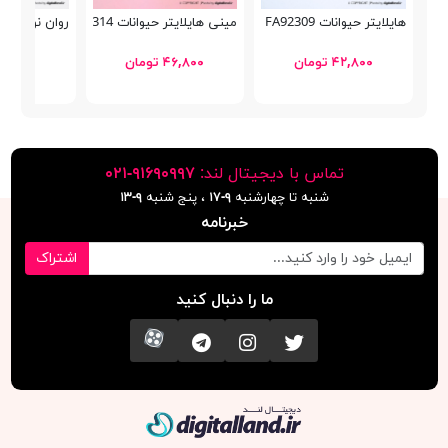
هایلایتر حیوانات Schoolfans FA92309
مینی هایلایتر حیوانات Schoolfans FA92314
روان نویس Smart Prince ClickWrite A
۴۲,۸۰۰ تومان
۴۶,۸۰۰ تومان
۵۴,۹۰۰ توما
تماس با دیجیتال لند:
٩١۶٩٠٩٩٧-٠٢١
شنبه تا چهارشنبه
۹-۱۷
، پنج شنبه
۹-١٣
خبرنامه
اشتراک
ما را دنبال کنید
تویتر
اینستاگرام
کانال تلگرام
آپارات
دیجیتال لند