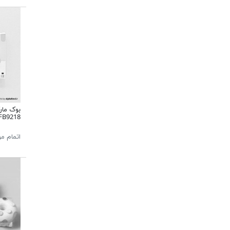
FB9218
اتمام م