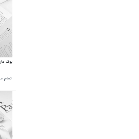
بوک مار
اتمام م