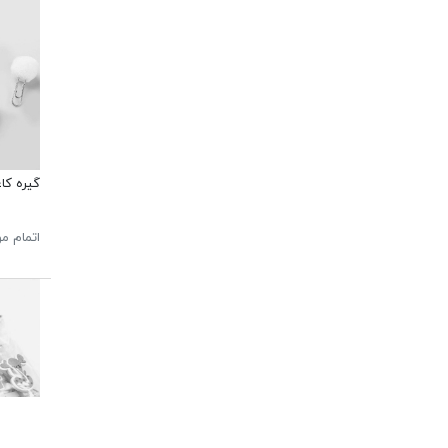
گیره کا
اتمام م