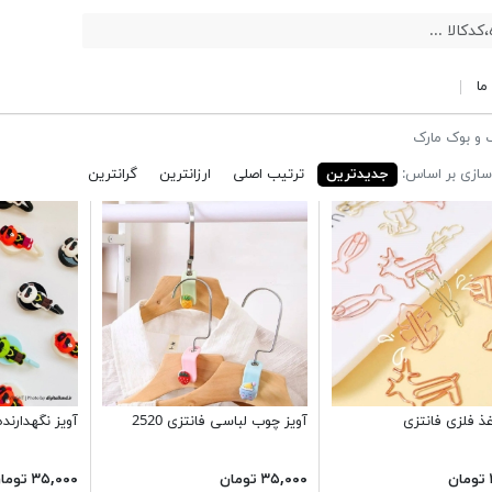
ما
 و بوک مارک
ازی بر اساس:
جدیدترین
ترتیب اصلی
ارزانترین
گرانترین
غذ فلزی فانتزی
آویز چوب لباسی فانتزی 2520
آویز نگهدارنده WH8801
۳۵,۰۰۰ تومان
۳۵,۰۰۰ تومان