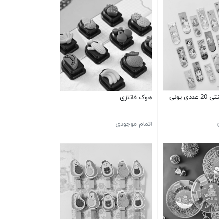
بوک مارک مگنتی 20 عددی يونی
هوک فانتزی
اتمام موجودی