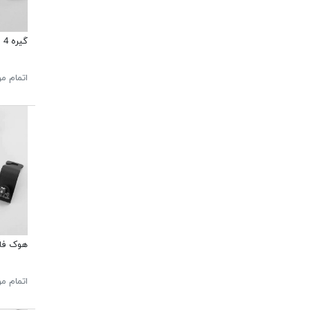
گیره 4 عددی دونات Ninge 127
اتمام م
هوک فان
اتمام م