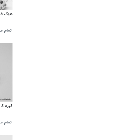
هوک فان
اتمام م
گیره کا
اتمام م