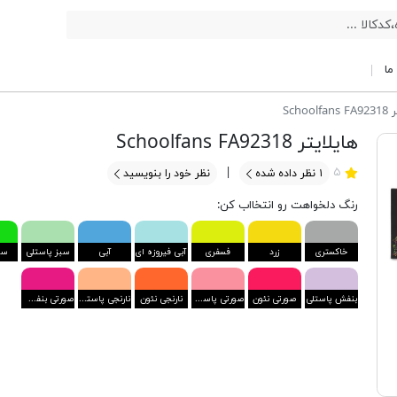
ما
School
هایلایتر Schoolfans FA92318
۵
۱
نظر داده شده
نظر خود را بنویسید
رنگ دلخواهت رو انتخااب کن:
خاکستری
زرد
فسفری
آبی فیروزه ای
آبی
سبز پاستلی
سب
بنفش پاستلی
صورتی نئون
صورتی پاستلی
نارنجی نئون
نارنجی پاستلی
صورتی بنفش نئون