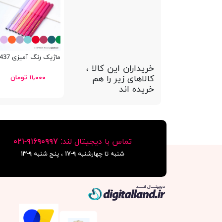
ماژیک رنگ آمیزی Schoolfans FA92437
خریداران این کالا ،
کالاهای زیر را هم
۱۱,۰۰۰ تومان
خریده اند
تماس با دیجیتال لند:
٩١۶٩٠٩٩٧-٠٢١
شنبه تا چهارشنبه
۹-۱۷
، پنج شنبه
۹-١٣
دیجیتال لند