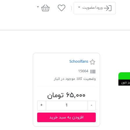
سبد خرید
ورود/عضویت
Schoolfans
15664
وضعیت کالا:
موجود در انبار
ز نئون
۶۵,۰۰۰ تومان
+
-
افزودن به سبد خرید