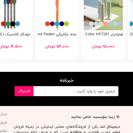
هایلایتر Nebula Color HP7261
مداد مکانیکی Crend Peden
خودکار کلاسیک دکتر پنت
۹۸,۰۰۰ تومان
۵۴,۰۰۰ تومان
۱۴,۵۰۰ تومان
خبرنامه
اشتراک
دربار
🎀
زیبا بنویسید، خاص بمانید
شرای
دیجیتال لند
یکی از فروشگاه‌های معتبر اینترنتی در زمینه فروش
تماس 
لوازم تحریر فانتزی و خلاقانه
است که با هدف ارائه محصولات