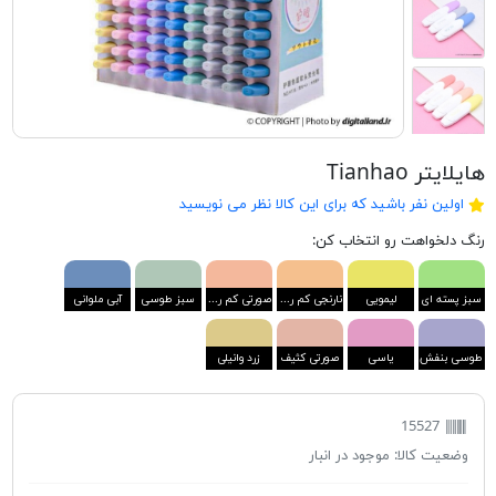
هایلایتر Tianhao
اولین نفر باشید که برای این کالا نظر می نویسید
رنگ دلخواهت رو انتخاب کن:
سبز پسته ای
لیمویی
نارنجی کم رنگ
صورتی کم رنگ
سبز طوسی
آبی ملوانی
طوسی بنفش
یاسی
صورتی کثیف
زرد وانیلی
15527
وضعیت کالا:
موجود در انبار