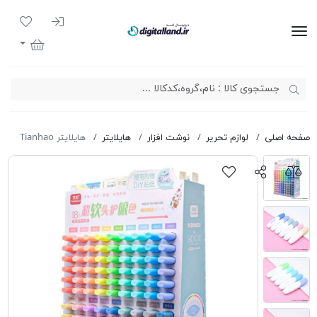
ورود به سیست
لیست مور
دیجیتال لند
سبد خرید
صفحه اصلی
لوازم تحریر
نوشت افزار
هایلایتر
هایلایتر Tianhao