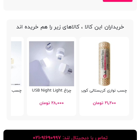
خریداران این کالا ، کالاهای زیر را هم خریده اند
چسب نواری کریستالی کوییلو
چراغ USB Night Light
چسب کاغذی کوی
۲۱,۲۰۰ تومان
۲۸,۰۰۰ تومان
۲۶,۰۰۰ توما
تماس با دیجیتال لند:
٩١۶٩٠٩٩٧-٠٢١