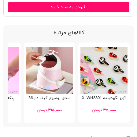
افزودن به سبد خرید
کالاهای مرتبط
آویز نگهدارنده XLWH8801
سطل رومیزی کیف دار 36
پنکه دست
۳۵,۰۰۰ تومان
۳۱۵,۰۰۰ تومان
۸۷,۰۰۰ 