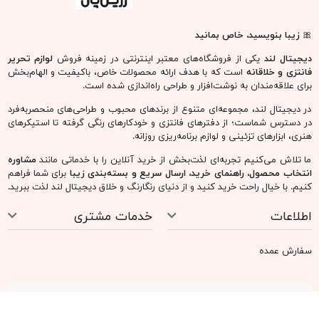
پاک کن مدادی 211521 Yalong
تراش حیوانات Yalong 221616
۲۳,۵۰۰ تومان
۳۳,۵۰۰ تومان