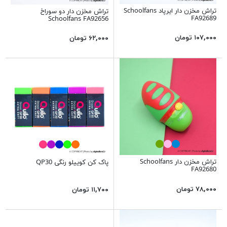
تراش مخزن دار ایرپاد Schoolfans
تراش مخزن دار دو سوراخ
FA92689
Schoolfans FA92656
۱۰۷,۰۰۰ تومان
۶۲,۰۰۰ تومان
تراش مخزن دار Schoolfans
پاک کن کوییلو رنگی QP30
FA92680
۷۸,۰۰۰ تومان
۱۱,۷۰۰ تومان