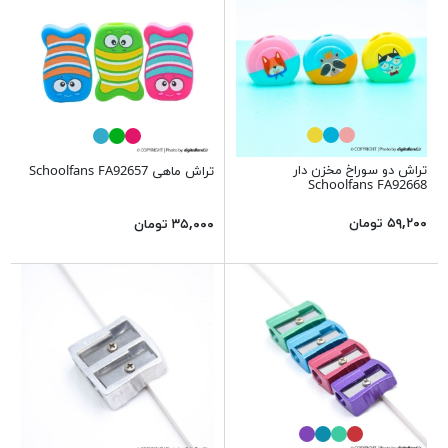
تراش دو سوراخ مخزن دار
تراش ماهی Schoolfans FA92657
Schoolfans FA92668
۵۹,۲۰۰ تومان
۳۵,۰۰۰ تومان