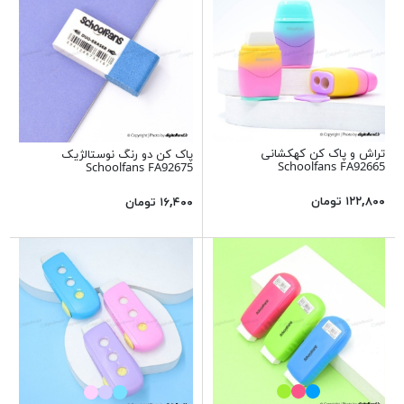
تراش و پاک کن کهکشانی
پاک کن دو رنگ نوستالژیک
Schoolfans FA92665
Schoolfans FA92675
۱۲۲,۸۰۰ تومان
۱۶,۴۰۰ تومان