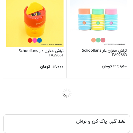
تراش مخزن دار Schoolfans
تراش مخزن دار Schoolfans
FA92663
FA29661
۱۲۲,۸۵۰ تومان
۱۱۳,۰۰۰ تومان