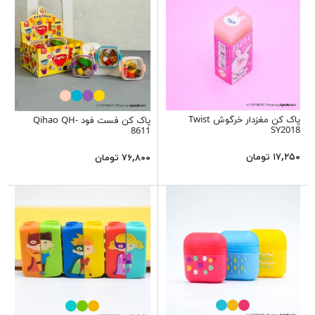
پاک کن مغزدار خرگوش Twist
پاک کن فست فود Qihao QH-
SY2018
8611
۱۷,۲۵۰ تومان
۷۶,۸۰۰ تومان