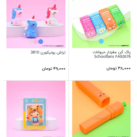
پاک کن مغزدار حیوانات
تراش یونیکورن 3810
Schoolfans FA92676
۳۸,۰۰۰ تومان
۴۹,۰۰۰ تومان