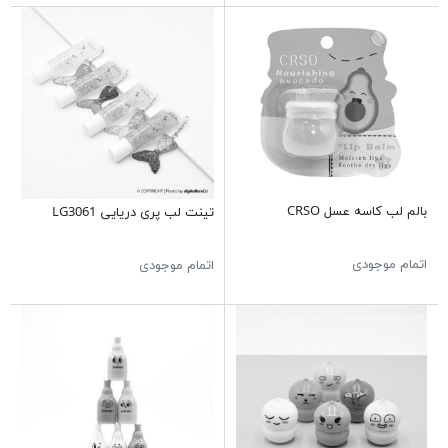
بالم لب کاسه عسل CRSO
تینت لب پری دریایی LG3061
اتمام موجودی
اتمام موجودی