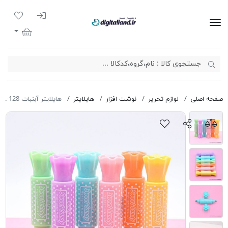
ورود به سیست
لیست مور
دیجیتال لند
سبد خرید
صفحه اصلی
لوازم تحریر
نوشت افزار
هایلایتر
هایلایتر آبنبات Duole DL-128