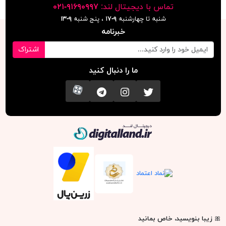
تماس با دیجیتال لند:
٩١۶٩٠٩٩٧-٠٢١
شنبه تا چهارشنبه
۹-۱۷
، پنج شنبه
۹-١٣
خبرنامه
اشتراک
ما را دنبال کنید
تویتر
اینستاگرام
کانال تلگرام
آپارات
دیجیتال لند
🎀
زیبا بنویسید، خاص بمانید