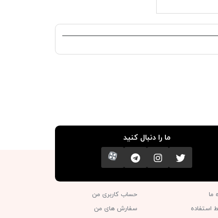
ما را دنبال کنید
تویتر
اینستاگرام
کانال تلگرام
آپارات
ه ما
حساب کاربری من
ط استفاده
سفارش های من‎