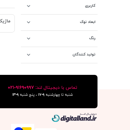
کاربری
ماژیک
ابعاد نوک
رنگ
تولید کنندگان
تماس با دیجیتال لند:
٩١۶٩٠٩٩٧-٠٢١
شنبه تا چهارشنبه
۹-۱۷
، پنج شنبه
۹-١٣
دیجیتال لند