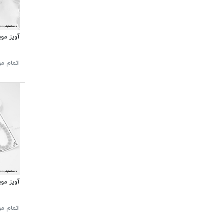
آویز مو
اتمام م
آویز موب
اتمام م