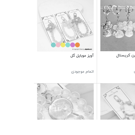
ن کریستال
آویز موبایل گل
اتمام موجودی