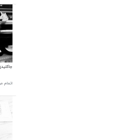
جاکلیدی
اتمام م