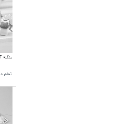
منگنه آو
اتمام م