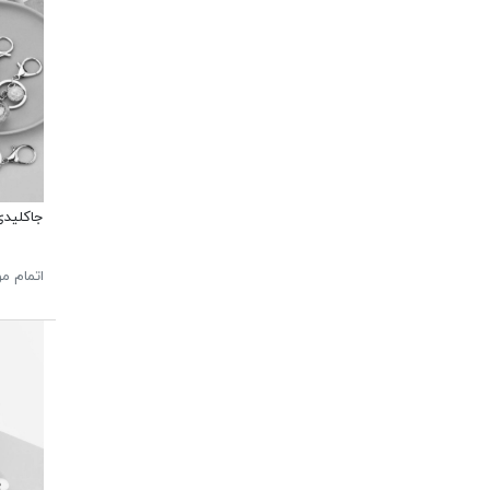
جاکلید
اتمام م