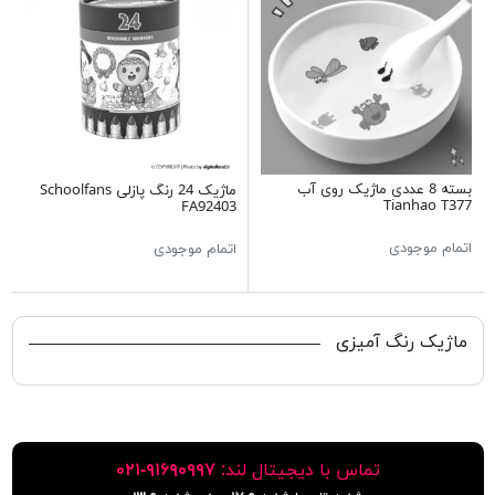
بسته 8 عددی ماژیک روی آب
ماژیک 24 رنگ پازلی Schoolfans
Tianhao T377
FA92403
اتمام موجودی
اتمام موجودی
ماژیک رنگ آمیزی
تماس با دیجیتال لند:
٩١۶٩٠٩٩٧-٠٢١