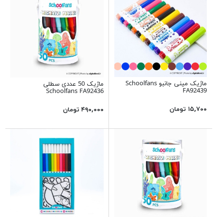
ماژیک مینی جانبو Schoolfans
ماژیک 50 عددی سطلی
FA92439
Schoolfans FA92436
۱۵,۷۰۰ تومان
۴۹۰,۰۰۰ تومان