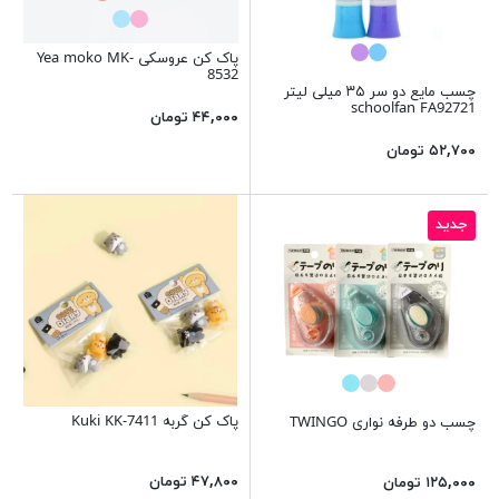
پاک کن عروسکی Yea moko MK-
8532
چسب مایع دو سر ۳۵ میلی لیتر
schoolfan FA92721
۴۴,۰۰۰ تومان
۵۲,۷۰۰ تومان
جدید
پاک کن گربه Kuki KK-7411
چسب دو طرفه نواری TWINGO
۴۷,۸۰۰ تومان
۱۲۵,۰۰۰ تومان