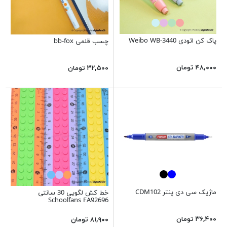
پاک کن اتودی Weibo WB-3440
چسب قلمی bb-fox
۴۸,۰۰۰ تومان
۳۲,۵۰۰ تومان
ماژیک سی دی پنتر CDM102
خط کش لگویی 30 سانتی
Schoolfans FA92696
۳۶,۴۰۰ تومان
۸۱,۹۰۰ تومان