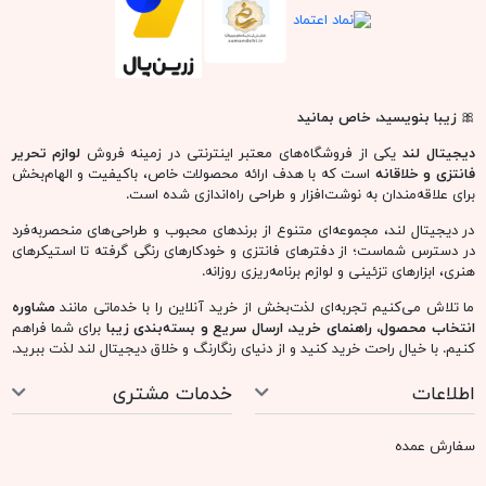
مهر HC-29319
گیره کاغذ حیوانات Hangsu
۸۹,۲۰۰ تومان
۱۲,۵۰۰ تومان