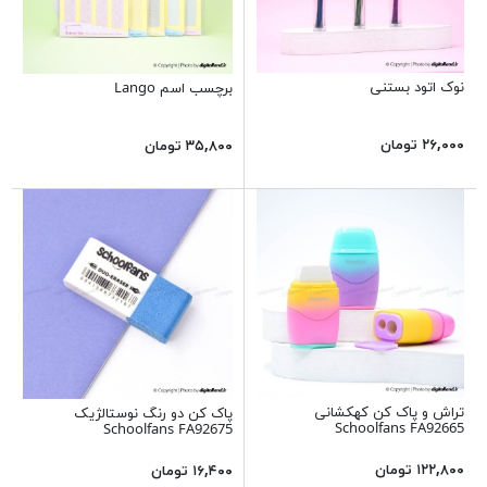
نوک اتود بستنی
برچسب اسم Lango
۲۶,۰۰۰ تومان
۳۵,۸۰۰ تومان
تراش و پاک کن کهکشانی
پاک کن دو رنگ نوستالژیک
Schoolfans FA92665
Schoolfans FA92675
۱۲۲,۸۰۰ تومان
۱۶,۴۰۰ تومان