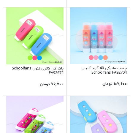
چسب ماتیکی 40 گرم اکلیلی
پاک کن کاتری نئون Schoolfans
Schoolfans FA92704
FA92672
۱۰۷,۶۰۰ تومان
۷۶,۵۰۰ تومان