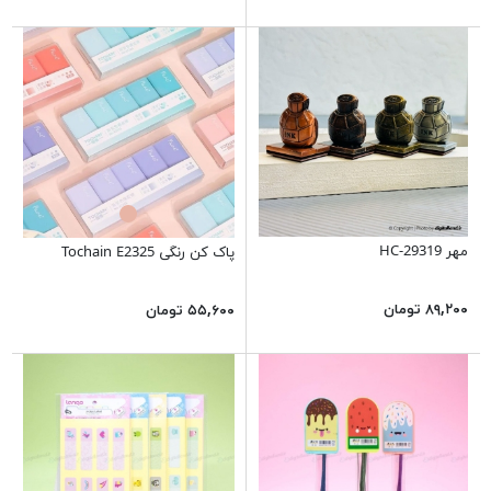
مهر HC-29319
پاک کن رنگی Tochain E2325
۸۹,۲۰۰ تومان
۵۵,۶۰۰ تومان