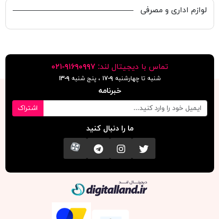
گیره چندکاره میوه ای
چسب واشی حلقه ای Cute
۳۱,۰۰۰ تومان
۲۴,۰۰۰ تومان
تراش فابرکاستل 183303
تراش کوییلو Grip 634228
۱۹۸,۰۰۰ تومان
۱۱,۲۰۰ تومان