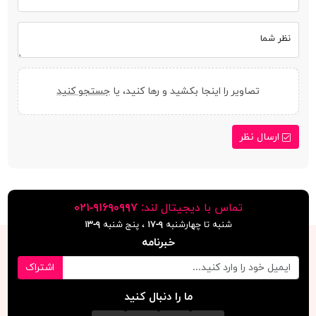
نظر شما
تصاویر را اینجا بکشید و رها کنید، یا
جستجو کنید
ارسال نظر
تماس با دیجیتال لند:
٩١۶٩٠٩٩٧-٠٢١
شنبه تا چهارشنبه
۹-۱۷
، پنج شنبه
۹-١٣
خبرنامه
اشتراک
ما را دنبال کنید