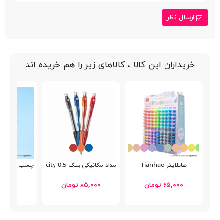
ارسال نظر
خریداران این کالا ، کالاهای زیر را هم خریده اند
هایلایتر Tianhao
مداد مکانیکی بیک Velocity 0.5
چسب ماتيكی 21 گرمی پنتر 19
۶۵,۰۰۰ تومان
۸۵,۰۰۰ تومان
۵۷,۲۰۰ توما