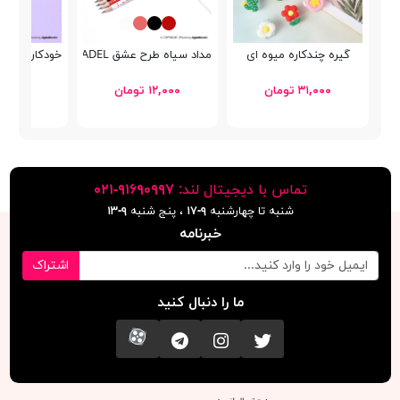
گیره چندکاره میوه ای
مداد سیاه طرح عشق ADEL
خودکار پاکن دار کوکی 
۳۱,۰۰۰ تومان
۱۲,۰۰۰ تومان
۲۵,۰۰۰ توما
تماس با دیجیتال لند:
٩١۶٩٠٩٩٧-٠٢١
شنبه تا چهارشنبه
۹-۱۷
، پنج شنبه
۹-١٣
خبرنامه
اشتراک
ما را دنبال کنید
تویتر
اینستاگرام
کانال تلگرام
آپارات