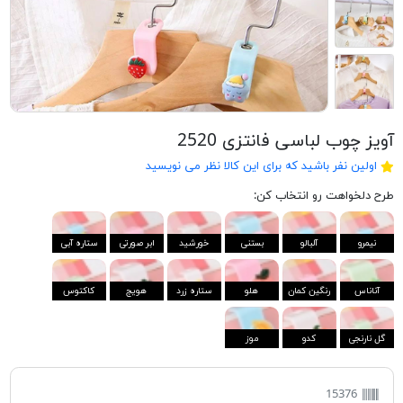
آویز چوب لباسی فانتزی 2520
اولین نفر باشید که برای این کالا نظر می نویسید
طرح دلخواهت رو انتخاب کن:
نیمرو
آلبالو
بستنی
خورشید
ابر صورتی
ستاره آبی
آناناس
رنگین کمان
هلو
ستاره زرد
هویج
کاکتوس
گل نارنجی
کدو
موز
15376