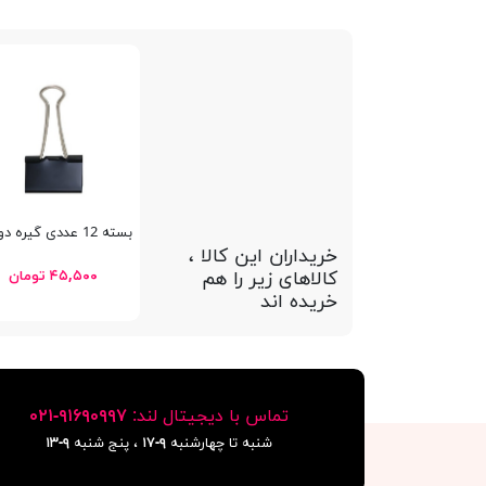
بسته 12 عددی گیره دوبل 19 میلیمتری پنتر
خریداران این کالا ،
کالاهای زیر را هم
۴۵,۵۰۰ تومان
خریده اند
تماس با دیجیتال لند:
٩١۶٩٠٩٩٧-٠٢١
شنبه تا چهارشنبه
۹-۱۷
، پنج شنبه
۹-١٣