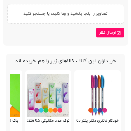
تصاویر را اینجا بکشید و رها کنید، یا
جستجو کنید
ارسال نظر
خریداران این کالا ، کالاهای زیر را هم خریده اند
خودکار فانتزی دکتر پنتر DP-105
نوک مداد مکانیکی 0.5 ozze
پاک کن بیک i Plast