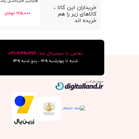
هایلایتر فابرکاستل پاستلی iner 46
خریداران این کالا ،
کالاهای زیر را هم
۱۷۵,۰۰۰ تومان
خریده اند
تماس با دیجیتال لند:
٩١۶٩٠٩٩٧-٠٢١
شنبه تا چهارشنبه
۹-۱۷
، پنج شنبه
۹-١٣
دیجیتال لند