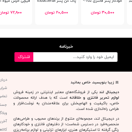
Textl
خودکار پنتر فانتزی Semi Gel SGP-102
پاک كن پنتر Antibacterial
قیچی خرس میوه ای 03
۳۰,۵۰۰ تومان
۲۰,۵۰۰ تومان
۷۲,۹۰۰ تومان
خبرنامه
اشتراک
دربار
🎀
زیبا بنویسید، خاص بمانید
شرای
دیجیتال لند
یکی از فروشگاه‌های معتبر اینترنتی در زمینه فروش
تماس 
لوازم تحریر فانتزی و خلاقانه
است که با هدف ارائه محصولات
خاص، باکیفیت و الهام‌بخش برای علاقه‌مندان به نوشت‌افزار و
جست
طراحی راه‌اندازی شده است.
وبلا
در دیجیتال لند، مجموعه‌ای متنوع از برندهای محبوب و طراحی‌های
آخری
منحصربه‌فرد در دسترس شماست؛ از دفترهای فانتزی و خودکارهای
کالا
رنگی گرفته تا استیکرهای هنری، ابزارهای تزئینی و لوازم برنامه‌ریزی