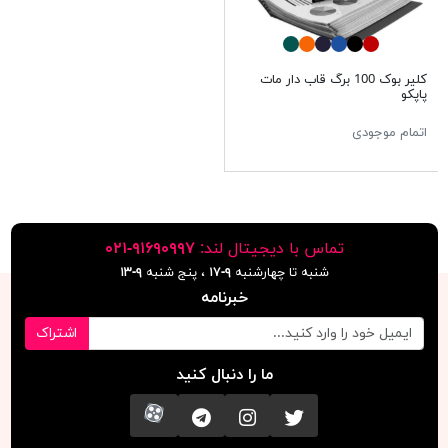
کلیر بوک 100 برگ قاب دار مات
پاپکو
اتمام موجودی
تماس با دیجیتال لند:
٩١۶٩٠٩٩٧-٠٢١
شنبه تا چهارشنبه
۹-۱۷
، پنج شنبه
۹-١٣
خبرنامه
اشتراک
ما را دنبال کنید
تویتر
اینستاگرام
کانال تلگرام
آپارات