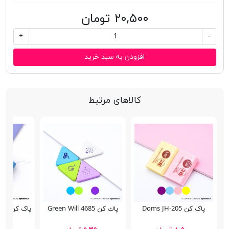
۲۰,۵۰۰ تومان
+
-
افزودن به سبد خرید
کالاهای مرتبط
پاک کن Doms JH-205
پاك كن Green Will 4685
پاک کن دو رنگ نوست