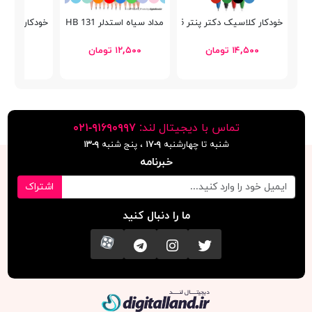
خودکار کلاسیک دکتر پنتر DP-105
مداد سیاه استدلر 131 HB
خودکار پنتر کلاسیک 102
۱۴,۵۰۰ تومان
۱۲,۵۰۰ تومان
۲۶,۵۰۰ توما
تماس با دیجیتال لند:
٩١۶٩٠٩٩٧-٠٢١
شنبه تا چهارشنبه
۹-۱۷
، پنج شنبه
۹-١٣
خبرنامه
اشتراک
ما را دنبال کنید
تویتر
اینستاگرام
کانال تلگرام
آپارات
دیجیتال لند