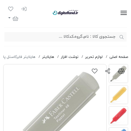
ورود به سیست
لیست مور
دیجیتال لند
سبد خرید
صفحه اصلی
لوازم تحریر
نوشت افزار
هایلایتر
هایلایتر فابرکاستل پاستلی ner 46