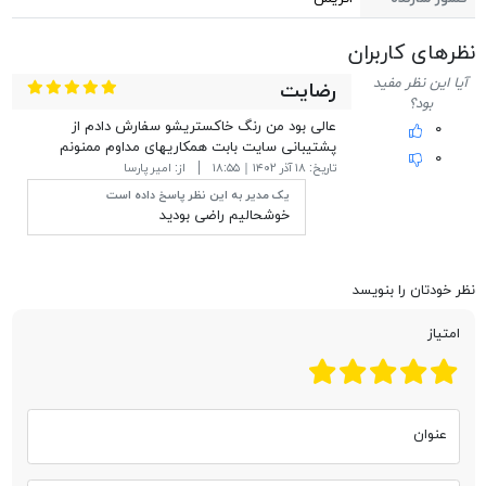
نظر‎های کاربران
آیا این نظر مفید
رضایت
بود؟
عالی بود من رنگ خاکستریشو سفارش دادم از
۰
پشتیبانی سایت بابت همکاریهای مداوم ممنونم
۰
تاریخ:
۱۸ آذر ۱۴۰۲ | ۱۸:۵۵
از:
امیر پارسا
یک مدیر به این نظر پاسخ داده است
خوشحالیم راضی بودید
نظر خودتان را بنویسد
امتیاز
عنوان