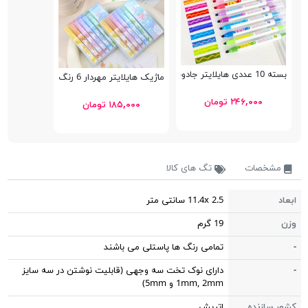
بسته 10 عددی هایلایتر جادویی Color Magic 956
ماژیک هایلایتر مهردار 6 رنگ Milk Flavor
۲۴۶,۰۰۰ تومان
۱۸۵,۰۰۰ تومان
مشخصات
تگ های کالا
ابعاد
11.4x 2.5 سانتی متر
وزن
19 گرم
-
تمامی رنگ ها پاستلی می باشند
-
دارای نوک تخت سه وجهی (قابلیت نوشتن در سه سایز
1mm, 2mm و 5mm)
کشور سازنده
اتریش