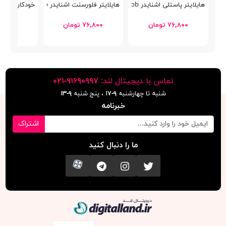
هایلایتر پاستلی اشنایدر Job
هایلایتر فلورسنت اشنایدر Job
خودکار پنتر فانتزی P-102
۷۶,۸۰۰ تومان
۷۶,۸۰۰ تومان
۳۰,۵۰۰ توما
تماس با دیجیتال لند:
٩١۶٩٠٩٩٧-٠٢١
شنبه تا چهارشنبه
۹-۱۷
، پنج شنبه
۹-١٣
خبرنامه
اشتراک
ما را دنبال کنید
تویتر
اینستاگرام
کانال تلگرام
آپارات
دیجیتال لند