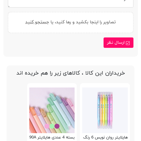
تصاویر را اینجا بکشید و رها کنید، یا
جستجو کنید
ارسال نظر
خریداران این کالا ، کالاهای زیر را هم خریده اند
هایلایتر روان نویس 6 رنگ Schoolfans FA92310
بسته 4 عددی هایلایتر Natural Color HP7390A