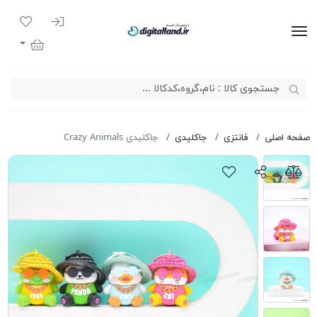
ورود به سیست
لیست مور
دیجیتال لند
سبد خرید
صفحه اصلی
فانتزی
جاکلیدی
جاکلیدی Crazy Animals