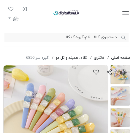
ورود به سیست
لیست مور
دیجیتال لند
سبد خرید
صفحه اصلی
فانتزی
کلاه، هدبند و تل مو
گیره سر 6850