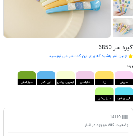
گیره سر 6850
اولین نفر باشید که برای این کالا نظر می نویسید
زرد:
صورتی
زرد
کالباسی
لیمویی روشن
آبی کدر
سبز لجنی
آبی روشن
سبز روشن
14110
وضعیت کالا:
موجود در انبار