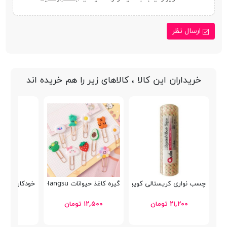
ارسال نظر
خریداران این کالا ، کالاهای زیر را هم خریده اند
چسب نواری کریستالی کوییلو
گیره کاغذ حیوانات Hangsu
خودکار پنتر فانتزی P-102
۲۱,۲۰۰ تومان
۱۲,۵۰۰ تومان
۳۰,۵۰۰ توما