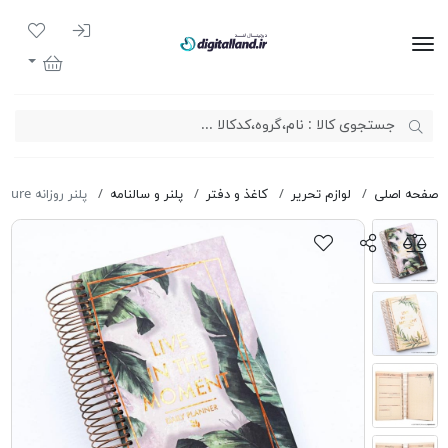
ورود به سیست
لیست مور
دیجیتال لند
سبد خرید
صفحه اصلی
لوازم تحریر
کاغذ و دفتر
پلنر و سالنامه
پلنر روزانه Rehoboam Nature