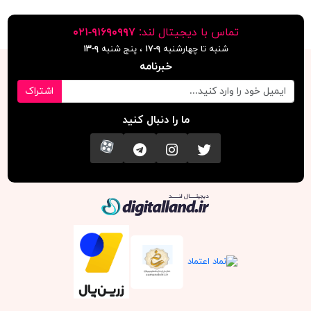
تماس با دیجیتال لند:
٩١۶٩٠٩٩٧-٠٢١
شنبه تا چهارشنبه
۹-۱۷
، پنج شنبه
۹-١٣
خبرنامه
اشتراک
ما را دنبال کنید
تویتر
اینستاگرام
کانال تلگرام
آپارات
دیجیتال لند