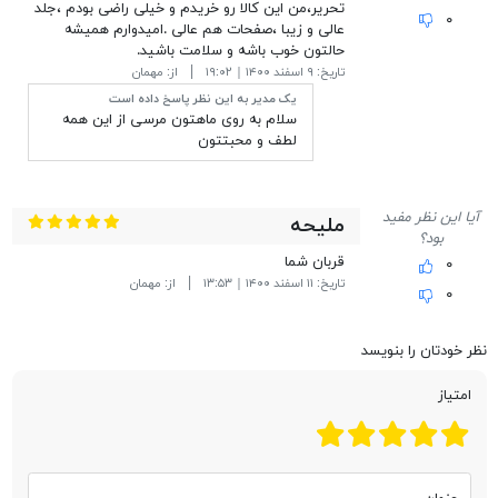
تحریر،من این کالا رو خریدم و خیلی راضی بودم ،جلد
۰
عالی و زیبا ،صفحات هم عالی .امیدوارم همیشه
حالتون خوب باشه و سلامت باشید.
تاریخ:
۹ اسفند ۱۴۰۰ | ۱۹:۰۲
از:
مهمان
یک مدیر به این نظر پاسخ داده است
سلام به روی ماهتون مرسی از این همه
لطف و محبتتون
آیا این نظر مفید
ملیحه
بود؟
قربان شما
۰
تاریخ:
۱۱ اسفند ۱۴۰۰ | ۱۳:۵۳
از:
مهمان
۰
نظر خودتان را بنویسد
امتیاز