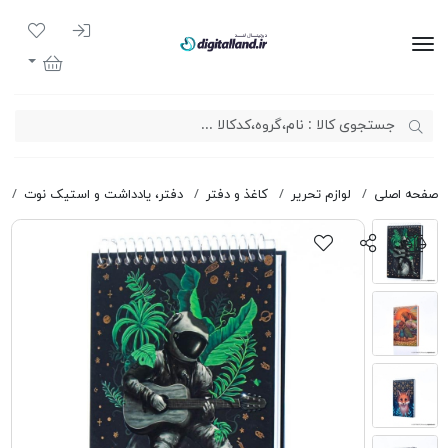
ورود به سیست
لیست مور
دیجیتال لند
سبد خرید
صفحه اصلی
لوازم تحریر
کاغذ و دفتر
دفتر، یادداشت و استیک نوت
د