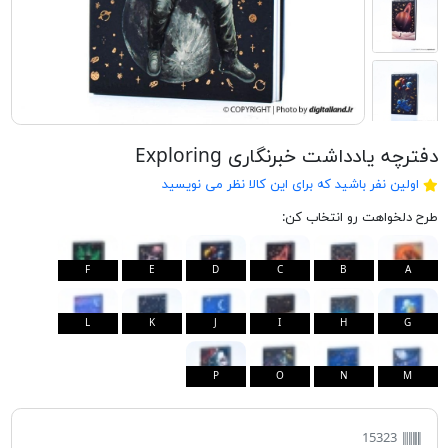
دفترچه یادداشت خبرنگاری Exploring
اولین نفر باشید که برای این کالا نظر می نویسید
طرح دلخواهت رو انتخاب کن:
F
E
D
C
B
A
L
K
J
I
H
G
P
O
N
M
15323