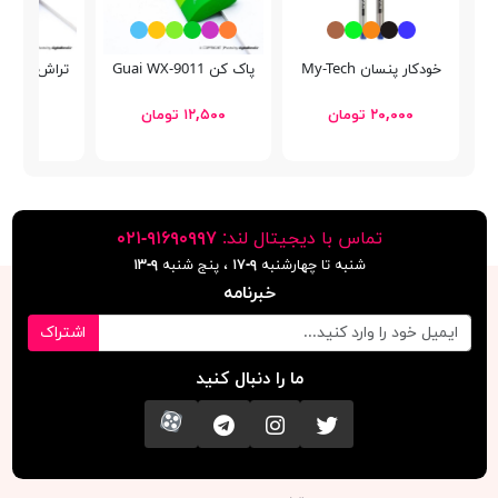
خودکار پنسان My-Tech
پاک كن Guai WX-9011
تراش فابرکاستل 
۲۰,۰۰۰ تومان
۱۲,۵۰۰ تومان
۲۸,۵۰۰ توما
تماس با دیجیتال لند:
٩١۶٩٠٩٩٧-٠٢١
شنبه تا چهارشنبه
۹-۱۷
، پنج شنبه
۹-١٣
خبرنامه
اشتراک
ما را دنبال کنید
تویتر
اینستاگرام
کانال تلگرام
آپارات