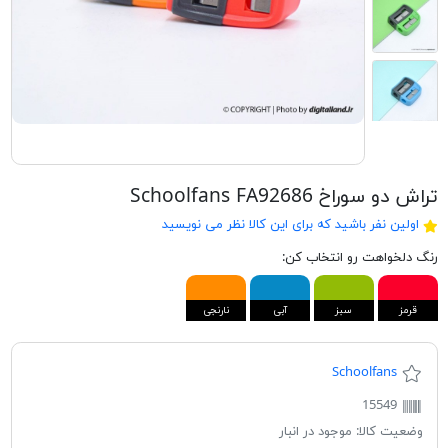
تراش دو سوراخ Schoolfans FA92686
اولین نفر باشید که برای این کالا نظر می نویسید
رنگ دلخواهت رو انتخاب کن:
قرمز
سبز
آبی
نارنجی
Schoolfans
15549
وضعیت کالا:
موجود در انبار