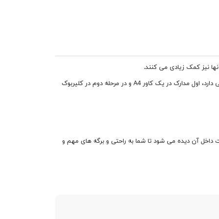
نها نیز کمک زیادی می کنند.
کلیربوک 10 برگ به دلیل داشتن برگه های کمتر مناسب برای نگهداری مدارک درسی است. این محصول در دو مرحله مدارک شما را تمیز و مرتب نگه می دارد، اول مدارک در یک کاور A4 و در مرحله دوم در کلیربوک
 بازار عرضه شده است. لازم به ذکر است که کلیربوک 10 برگ شفاف بوده و محتویات داخل آن دیده می شود تا شما به راحتی و برگه های مهم و