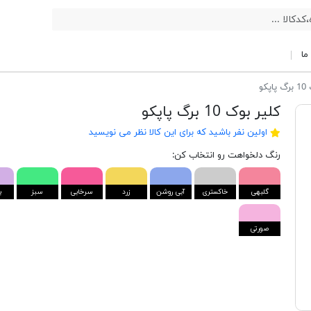
ما
پکو
کلیر بوک 10 برگ پاپکو
اولین نفر باشید که برای این کالا نظر می نویسید
رنگ دلخواهت رو انتخاب کن:
گلبهی
خاکستری
آبی روشن
زرد
سرخابی
سبز
ب
صورتی