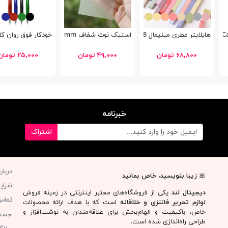
هایلایتر عطری مینیمال HP7218
استیک نوت شفاف Jinxin P75 76x51mm
خودكار فوق روان کلاسیک 
۶۸,۸۰۰ تومان
۴۹,۰۰۰ تومان
۲۵,۰۰۰ تومان
خبرنامه
اشتراک
دربار
🎀
زیبا بنویسید، خاص بمانید
شرای
دیجیتال لند
یکی از فروشگاه‌های معتبر اینترنتی در زمینه فروش
تماس 
لوازم تحریر فانتزی و خلاقانه
است که با هدف ارائه محصولات
خاص، باکیفیت و الهام‌بخش برای علاقه‌مندان به نوشت‌افزار و
جست
طراحی راه‌اندازی شده است.