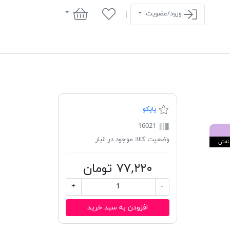
سبد خرید
ورود/عضویت
پاپکو
16021
وضعیت کالا:
موجود در انبار
نفش
۷۷,۲۲۰ تومان
+
-
افزودن به سبد خرید