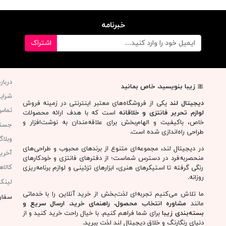
خبرنامه
اشتراک
دربار
🎀
زیبا بنویسید، خاص بمانید
شرای
دیجیتال لند
یکی از فروشگاه‌های معتبر اینترنتی در زمینه فروش
تماس 
لوازم تحریر فانتزی و خلاقانه
است که با هدف ارائه محصولات
خاص، باکیفیت و الهام‌بخش برای علاقه‌مندان به نوشت‌افزار و
جست
طراحی راه‌اندازی شده است.
وبلا
در دیجیتال لند، مجموعه‌ای متنوع از برندهای محبوب و طراحی‌های
آخری
منحصربه‌فرد در دسترس شماست؛ از دفترهای فانتزی و خودکارهای
کالا
رنگی گرفته تا استیکرهای هنری، ابزارهای تزئینی و لوازم برنامه‌ریزی
روزانه.
لینک
ما تلاش می‌کنیم تجربه‌ای لذت‌بخش از خرید آنلاین را با خدماتی
سفار
مانند
مشاوره انتخاب محصول، راهنمای خرید، ارسال سریع و
بسته‌بندی زیبا
برای شما فراهم کنیم. با خیال راحت خرید کنید و از
دنیای رنگارنگ و خلاق دیجیتال لند لذت ببرید.