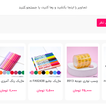
تصاویر را اینجا بکشید و رها کنید، یا
جستجو کنید
 نظر
چسب نواری جوجه MS-18913
ماژیک جانبو Schoolfans FA92438
ماژیک رنگ آمیزی Schoolfans FA92437
۲۵,۰۰۰ تومان
۱۱,۵۰۰ تومان
۱۱,۰۰۰ تومان