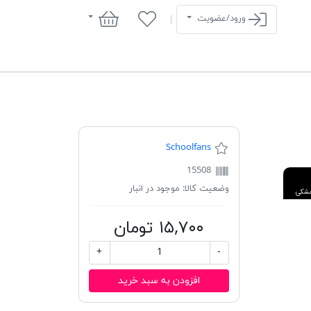
سبد خرید
ورود/عضویت
Schoolfans
15508
وضعیت کالا:
موجود در انبار
شکی
۱۵,۷۰۰ تومان
+
-
افزودن به سبد خرید