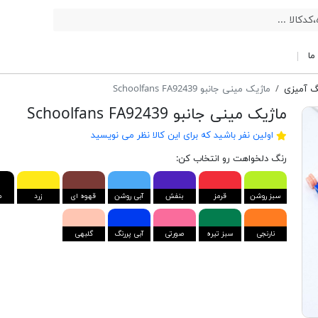
ما
گ آمیزی
ماژیک مینی جانبو Schoolfans FA92439
ماژیک مینی جانبو Schoolfans FA92439
اولین نفر باشید که برای این کالا نظر می نویسید
رنگ دلخواهت رو انتخاب کن:
سبز روشن
قرمز
بنفش
آبی روشن
قهوه ای
زرد
م
نارنجی
سبز تیره
صورتی
آبی پررنگ
گلبهی