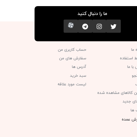
ما را دنبال کنید
تویتر
اینستاگرام
کانال تلگرام
آپارات
ه ما
حساب کاربری من
ط استفاده
سفارش های من‎
با ما
آدرس ها
جو
سبد خرید
گ
لیست مورد علاقه
ن کالاهای مشاهده شده
های جدید
 ها
ش عمده