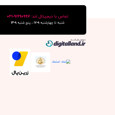
تماس با دیجیتال لند:
٩١۶٩٠٩٩٧-٠٢١
شنبه تا چهارشنبه
۹-۱۷
، پنج شنبه
۹-١٣
دیجیتال لند