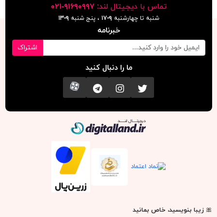
تماس با دیجیتال لند:
٩١۶٩٠٩٩٧-٠٢١
شنبه تا چهارشنبه
۹-۱۷
، پنج شنبه
۹-١٣
خبرنامه
اشتراک
ما را دنبال کنید
تویتر
اینستاگرام
کانال تلگرام
آپارات
دیجیتال لند
🎀
زیبا بنویسید، خاص بمانید