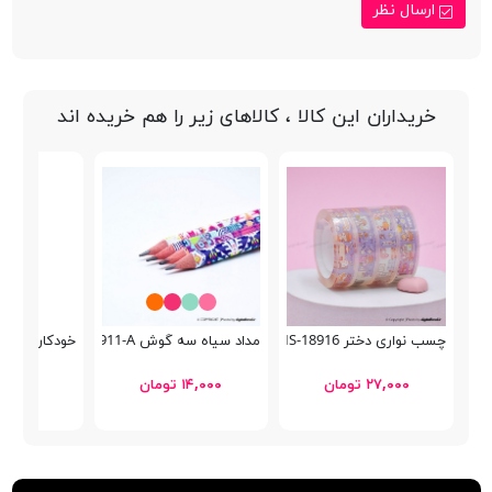
ارسال نظر
خریداران این کالا ، کالاهای زیر را هم خریده اند
چسب نواری دختر MS-18916
مداد سیاه سه گوش Bertand 19911-A
خودکار پنتر فانتزی P-102
۲۷,۰۰۰ تومان
۱۴,۰۰۰ تومان
۳۰,۵۰۰ توما