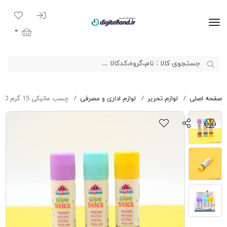
ورود به سیست
لیست مور
دیجیتال لند
سبد خرید
صفحه اصلی
لوازم تحریر
لوازم اداری و مصرفی
چسب ماتیکی 15 گرم Schoolfans FA92700