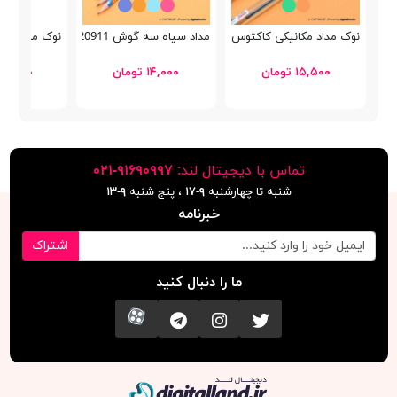
نوک مداد مکانیکی کاکتوس Chanss 0.5mm
مداد سیاه سه گوش Bertand 20911
نوک مداد مکانیکی فاب
۱۵,۵۰۰ تومان
۱۴,۰۰۰ تومان
۱۳۴,۹۰۰ توما
تماس با دیجیتال لند:
٩١۶٩٠٩٩٧-٠٢١
شنبه تا چهارشنبه
۹-۱۷
، پنج شنبه
۹-١٣
خبرنامه
اشتراک
ما را دنبال کنید
تویتر
اینستاگرام
کانال تلگرام
آپارات
دیجیتال لند