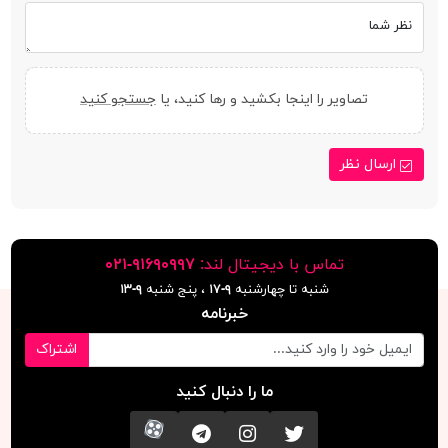
نظر شما
تصاویر را اینجا بکشید و رها کنید، یا
جستجو کنید
ارسال نظر
تماس با دیجیتال لند:
٩١۶٩٠٩٩٧-٠٢١
شنبه تا چهارشنبه
۹-۱۷
، پنج شنبه
۹-١٣
خبرنامه
اشتراک
ما را دنبال کنید
تویتر
اینستاگرام
کانال تلگرام
آپارات