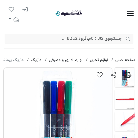
ورود به سیست
لیست مور
دیجیتال لند
سبد خرید
صفحه اصلی
لوازم تحریر
لوازم اداری و مصرفی
ماژیک
ماژیک پرمننت 4 رنگ negend