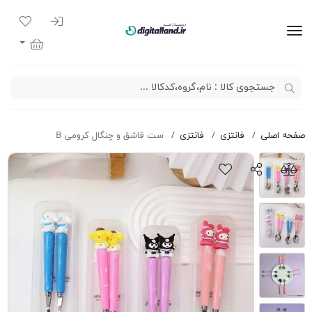
ورود به سیست
لیست مور
دیجیتال لند
سبد خرید
صفحه اصلی
فانتزی
فانتزی
ست قاشق و چنگال کرومی B