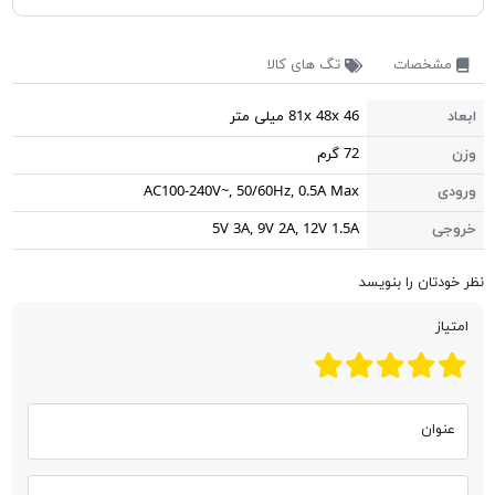
مشخصات
تگ های کالا
ابعاد
81x 48x 46 میلی متر
وزن
72 گرم
ورودی
AC100-240V~, 50/60Hz, 0.5A Max
خروجی
5V 3A, 9V 2A, 12V 1.5A
نظر خودتان را بنویسد
امتیاز
عنوان