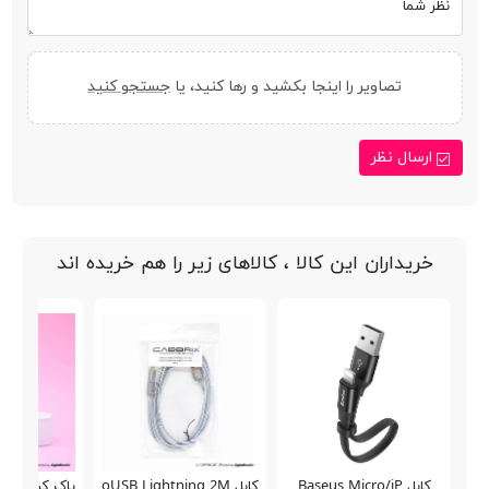
نظر شما
تصاویر را اینجا بکشید و رها کنید، یا
جستجو کنید
ارسال نظر
خریداران این کالا ، کالاهای زیر را هم خریده اند
کابل Baseus Micro/iP
کابل Cabbrix 2in1 microUSB Lightning 2M
پاک کن دو بعدی کود