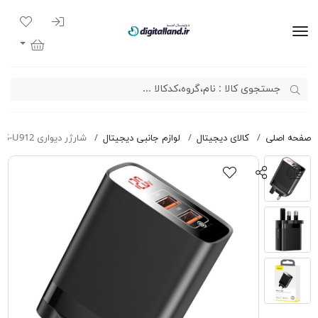
ورود به سیست
لیست مور
دیجیتال لند
سبد خرید
صفحه اصلی
کالای دیجیتال
لوازم جانبی دیجیتال
شارژر دیواری Baseus BS-U912