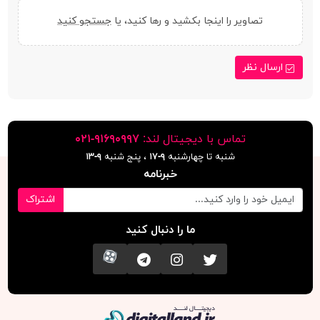
تصاویر را اینجا بکشید و رها کنید، یا
جستجو کنید
ارسال نظر
تماس با دیجیتال لند:
٩١۶٩٠٩٩٧-٠٢١
شنبه تا چهارشنبه
۹-۱۷
، پنج شنبه
۹-١٣
خبرنامه
اشتراک
ما را دنبال کنید
تویتر
اینستاگرام
کانال تلگرام
آپارات
دیجیتال لند