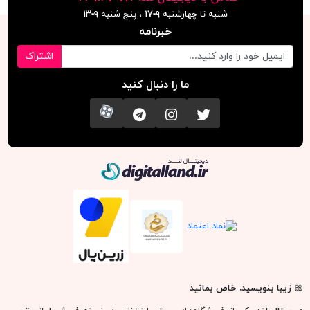
شنبه تا چهارشنبه
۹-۱۷
، پنج شنبه
۹-١٣
خبرنامه
اشتراک
ما را دنبال کنید
تویتر
اینستاگرام
کانال تلگرام
آپارات
دیجیتال لند
🎀
زیبا بنویسید، خاص بمانید