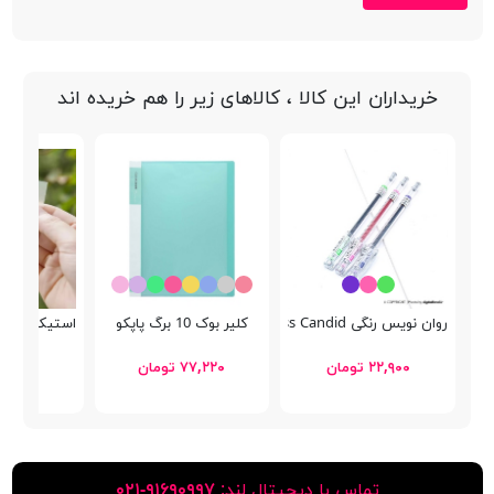
خریداران این کالا ، کالاهای زیر را هم خریده اند
روان نویس رنگی Creators Class Candid
کلیر بوک 10 برگ پاپکو
استیک نوت شفاف 6x51mm
۲۲,۹۰۰ تومان
۷۷,۲۲۰ تومان
۴۹,۰۰۰ توما
تماس با دیجیتال لند:
٩١۶٩٠٩٩٧-٠٢١