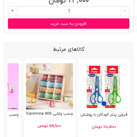
۲۴,۰۰۰ تومان
+
-
افزودن به سبد خرید
کالاهای مرتبط
چسب واشی Sharemine 809
قیچی پنتر کودکان با پوشش تیغه S104
چسب واشی 5 عددی hi King A
۵۹,۹۰۰ تومان
۱۱۰,۵۰۰ تومان
۵۹,۰۰۰ 