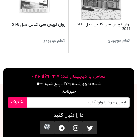
روان نویس سی کلاس مدل SEL-
روان نویس سی کلاس مدل ST-8
3011
اتمام موجودی
اتمام موجودی
تماس با دیجیتال لند:
٩١۶٩٠٩٩٧-٠٢١
شنبه تا چهارشنبه
۹-۱۷
، پنج شنبه
۹-١٣
خبرنامه
اشتراک
ما را دنبال کنید
تویتر
اینستاگرام
کانال تلگرام
آپارات