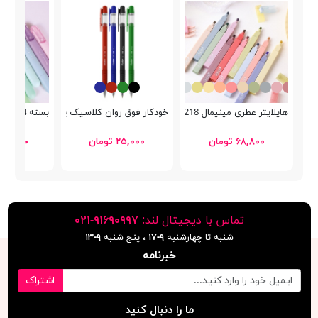
هایلایتر عطری مینیمال HP7218
خودكار فوق روان کلاسیک پنتر SP-101 WP8
بسته 4 عددی هایلایتر Natural Color HP7390A
۶۸,۸۰۰ تومان
۲۵,۰۰۰ تومان
۲۳۵,۰۰۰ توم
تماس با دیجیتال لند:
٩١۶٩٠٩٩٧-٠٢١
شنبه تا چهارشنبه
۹-۱۷
، پنج شنبه
۹-١٣
خبرنامه
اشتراک
ما را دنبال کنید