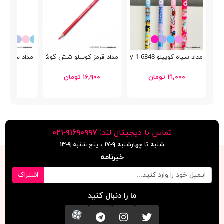
مداد سیاه کوییلو 6348 Cartoony 1
مداد قرمز کوییلو شش گوش 634002
مداد سیاه استدلر
۲۱,۰۰۰ تومان
۱۶,۹۰۰ تومان
۱۲,۵۰۰ توما
تماس با دیجیتال لند:
٩١۶٩٠٩٩٧-٠٢١
شنبه تا چهارشنبه
۹-۱۷
، پنج شنبه
۹-١٣
خبرنامه
اشتراک
ما را دنبال کنید
تویتر
اینستاگرام
کانال تلگرام
آپارات