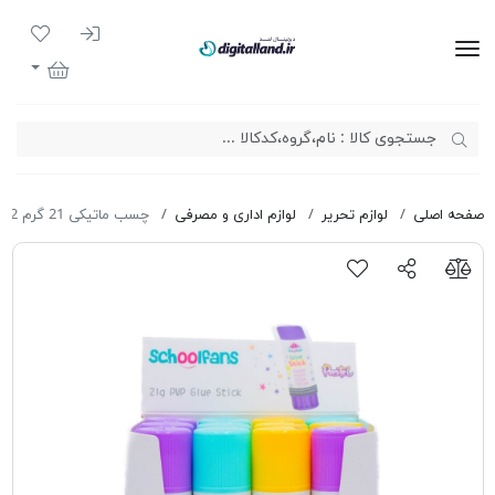
ورود به سیست
لیست مور
دیجیتال لند
سبد خرید
صفحه اصلی
لوازم تحریر
لوازم اداری و مصرفی
چسب ماتیکی 21 گرم Schoolfans FA92702