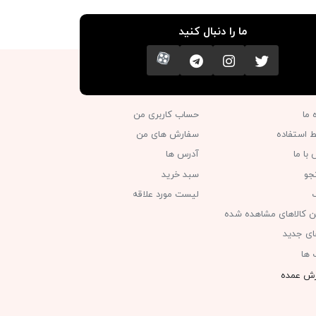
ما را دنبال کنید
تویتر
اینستاگرام
کانال تلگرام
آپارات
ه ما
حساب کاربری من
ط استفاده
سفارش های من‎
با ما
آدرس ها
جو
سبد خرید
گ
لیست مورد علاقه
ن کالاهای مشاهده شده
های جدید
 ها
ش عمده