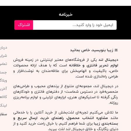
خبرنامه
اشتراک
دربار
🎀
زیبا بنویسید، خاص بمانید
شرای
دیجیتال لند
یکی از فروشگاه‌های معتبر اینترنتی در زمینه فروش
تماس 
لوازم تحریر فانتزی و خلاقانه
است که با هدف ارائه محصولات
خاص، باکیفیت و الهام‌بخش برای علاقه‌مندان به نوشت‌افزار و
جست
طراحی راه‌اندازی شده است.
وبلا
در دیجیتال لند، مجموعه‌ای متنوع از برندهای محبوب و طراحی‌های
آخری
منحصربه‌فرد در دسترس شماست؛ از دفترهای فانتزی و خودکارهای
کالا
رنگی گرفته تا استیکرهای هنری، ابزارهای تزئینی و لوازم برنامه‌ریزی
روزانه.
لینک
ما تلاش می‌کنیم تجربه‌ای لذت‌بخش از خرید آنلاین را با خدماتی
سفار
مانند
مشاوره انتخاب محصول، راهنمای خرید، ارسال سریع و
بسته‌بندی زیبا
برای شما فراهم کنیم. با خیال راحت خرید کنید و از
دنیای رنگارنگ و خلاق دیجیتال لند لذت ببرید.