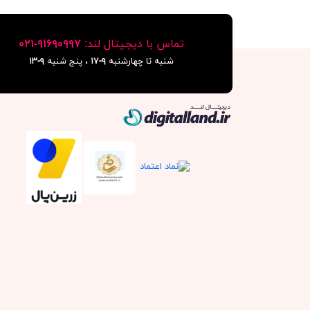
تماس با دیجیتال لند:
٩١۶٩٠٩٩٧-٠٢١
شنبه تا چهارشنبه
۹-۱۷
، پنج شنبه
۹-١٣
دیجیتال لند