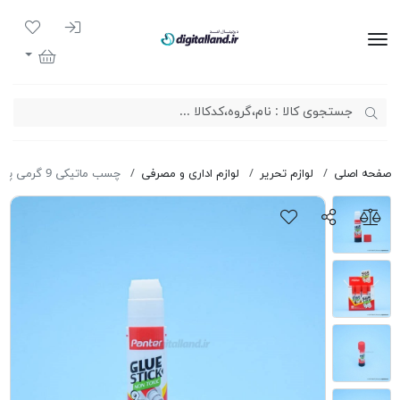
ورود به سیست
لیست مور
دیجیتال لند
سبد خرید
صفحه اصلی
لوازم تحریر
لوازم اداری و مصرفی
چسب ماتيكی 9 گرمی پنتر GS418