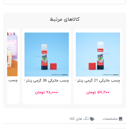
کالاهای مرتبط
چسب ماتیکی 9 گرمی n MYG01
چسب ماتيكی 21 گرمی پنتر GS419
چسب ماتيكی 36 گرمی پنتر GS420
۳۶,۰۰۰ 
۵۷,۲۰۰ تومان
۷۸,۰۰۰ تومان
مشخصات
تگ های کالا