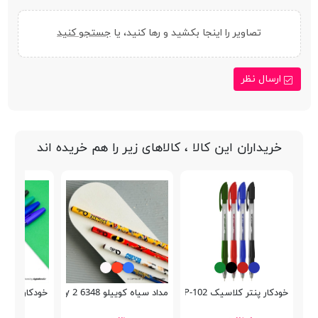
تصاویر را اینجا بکشید و رها کنید، یا
جستجو کنید
ارسال نظر
خریداران این کالا ، کالاهای زیر را هم خریده اند
خودکار پنتر کلاسیک Semi Gel SGP-102
مداد سیاه کوییلو 6348 Cartoony 2
خودکار استابیلو  808