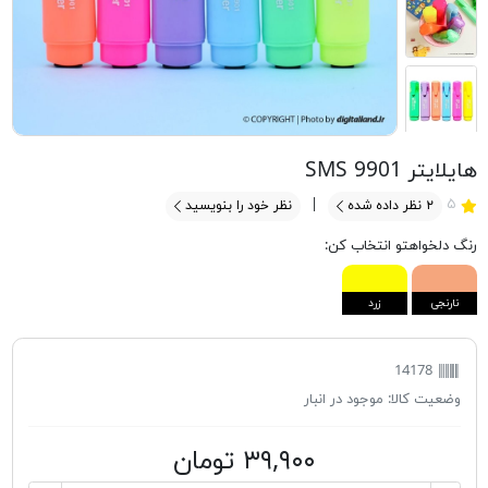
هایلایتر SMS 9901
۵
۲
نظر داده شده
نظر خود را بنویسید
رنگ دلخواهتو انتخاب کن:
نارنجی
زرد
14178
وضعیت کالا:
موجود در انبار
۳۹,۹۰۰ تومان