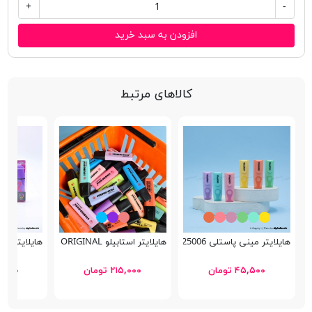
+
-
افزودن به سبد خرید
کالاهای مرتبط
هایلایتر مینی پاستلی Schoolfans FA925006
هایلایتر استابیلو BOSS ORIGINAL
هایلایتر مینی 6 رنگ معطر B9203
۴۵,۵۰۰ تومان
۲۱۵,۰۰۰ تومان
۲۵۰,۰۰۰ 