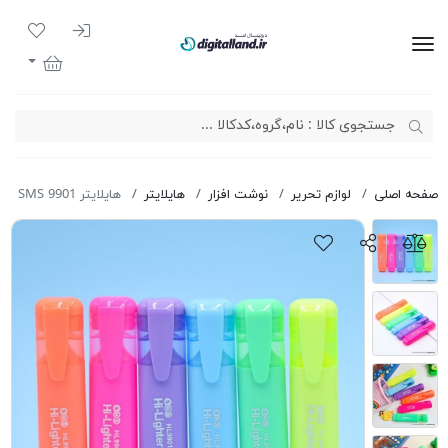
ورود به سیست
لیست مور
دیجیتال لند
سبد خرید
صفحه اصلی
لوازم تحریر
نوشت افزار
هایلایتر
هایلایتر SMS 9901