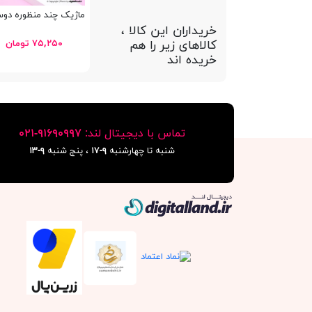
ماژیک چند منظوره دوسر متالیک 317
خریداران این کالا ،
کالاهای زیر را هم
۷۵,۲۵۰ تومان
خریده اند
تماس با دیجیتال لند:
٩١۶٩٠٩٩٧-٠٢١
شنبه تا چهارشنبه
۹-۱۷
، پنج شنبه
۹-١٣
دیجیتال لند