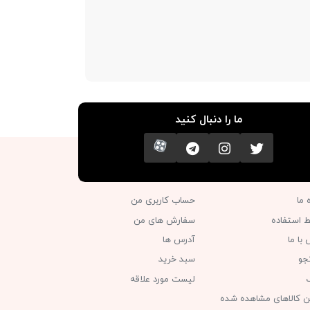
ما را دنبال کنید
تویتر
اینستاگرام
کانال تلگرام
آپارات
ه ما
حساب کاربری من
ط استفاده
سفارش های من‎
با ما
آدرس ها
جو
سبد خرید
گ
لیست مورد علاقه
ن کالاهای مشاهده شده