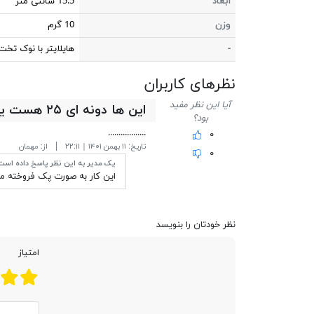
ابعاد
15.5 سانتی متر
وزن
10 گرم
-
هایلایتر با نوک تخت
نظر‎های کاربران
آیا این نظر مفید
این ها دونه ای ۲۵ هست یا پک کاملش
بود؟
..................
۰
تاریخ:
۱۱ بهمن ۱۴۰۱ | ۲۲:۱۱
از:
مهمان
۰
یک مدیر به این نظر پاسخ داده است
این کار به صورت پک فروخته 
نظر خودتان را بنویسد
امتیاز