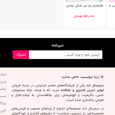
Schoolfans FA92
هایلایتر دو سر شش عددی Touch Cool
۵۸,۰۰۰ تومان
خبرنامه
اشتراک
دربار
🎀
زیبا بنویسید، خاص بمانید
شرای
دیجیتال لند
یکی از فروشگاه‌های معتبر اینترنتی در زمینه فروش
تماس 
لوازم تحریر فانتزی و خلاقانه
است که با هدف ارائه محصولات
خاص، باکیفیت و الهام‌بخش برای علاقه‌مندان به نوشت‌افزار و
جست
طراحی راه‌اندازی شده است.
وبلا
در دیجیتال لند، مجموعه‌ای متنوع از برندهای محبوب و طراحی‌های
آخری
منحصربه‌فرد در دسترس شماست؛ از دفترهای فانتزی و خودکارهای