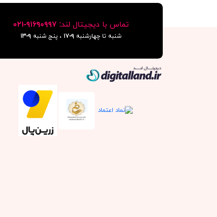
تماس با دیجیتال لند:
٩١۶٩٠٩٩٧-٠٢١
شنبه تا چهارشنبه
۹-۱۷
، پنج شنبه
۹-١٣
دیجیتال لند