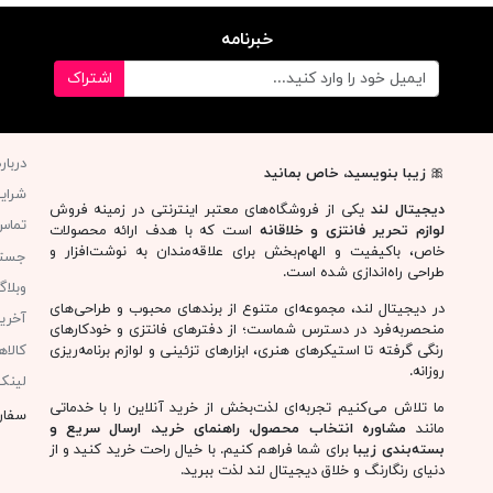
خبرنامه
اشتراک
دربار
🎀
زیبا بنویسید، خاص بمانید
شرای
دیجیتال لند
یکی از فروشگاه‌های معتبر اینترنتی در زمینه فروش
تماس 
لوازم تحریر فانتزی و خلاقانه
است که با هدف ارائه محصولات
خاص، باکیفیت و الهام‌بخش برای علاقه‌مندان به نوشت‌افزار و
جست
طراحی راه‌اندازی شده است.
وبلا
در دیجیتال لند، مجموعه‌ای متنوع از برندهای محبوب و طراحی‌های
آخری
منحصربه‌فرد در دسترس شماست؛ از دفترهای فانتزی و خودکارهای
کالا
رنگی گرفته تا استیکرهای هنری، ابزارهای تزئینی و لوازم برنامه‌ریزی
روزانه.
لینک
ما تلاش می‌کنیم تجربه‌ای لذت‌بخش از خرید آنلاین را با خدماتی
سفار
مانند
مشاوره انتخاب محصول، راهنمای خرید، ارسال سریع و
بسته‌بندی زیبا
برای شما فراهم کنیم. با خیال راحت خرید کنید و از
دنیای رنگارنگ و خلاق دیجیتال لند لذت ببرید.