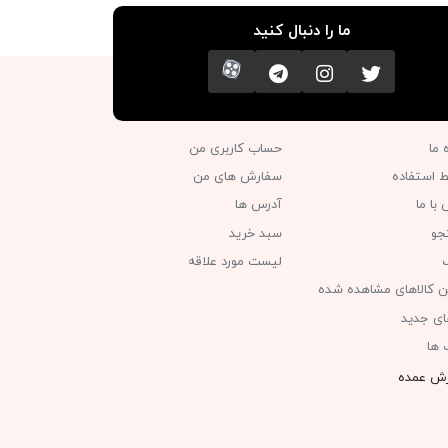
ما را دنبال کنید
تویتر
اینستاگرام
کانال تلگرام
آپارات
ه ما
حساب کاربری من
ط استفاده
سفارش های من‎
با ما
آدرس ها
جو
سبد خرید
گ
لیست مورد علاقه
ن کالاهای مشاهده شده
های جدید
 ها
ش عمده