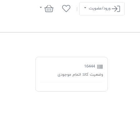
سبد خرید
ورود/عضویت
16444
وضعیت کالا:
اتمام موجودی