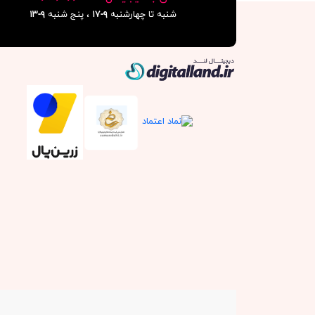
شنبه تا چهارشنبه
۹-۱۷
، پنج شنبه
۹-١٣
دیجیتال لند