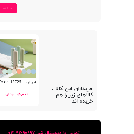
ارسال
هایلایتر Nebula Color HP7261
خریداران این کالا ،
کالاهای زیر را هم
۹۸,۰۰۰ تومان
خریده اند
تماس با دیجیتال لند:
٩١۶٩٠٩٩٧-٠٢١