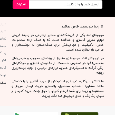
اشتراک
دربار
🎀
زیبا بنویسید، خاص بمانید
شرای
دیجیتال لند
یکی از فروشگاه‌های معتبر اینترنتی در زمینه فروش
تماس 
لوازم تحریر فانتزی و خلاقانه
است که با هدف ارائه محصولات
خاص، باکیفیت و الهام‌بخش برای علاقه‌مندان به نوشت‌افزار و
جست
طراحی راه‌اندازی شده است.
وبلا
در دیجیتال لند، مجموعه‌ای متنوع از برندهای محبوب و طراحی‌های
آخری
منحصربه‌فرد در دسترس شماست؛ از دفترهای فانتزی و خودکارهای
کالا
رنگی گرفته تا استیکرهای هنری، ابزارهای تزئینی و لوازم برنامه‌ریزی
روزانه.
لینک
ما تلاش می‌کنیم تجربه‌ای لذت‌بخش از خرید آنلاین را با خدماتی
سفار
مانند
مشاوره انتخاب محصول، راهنمای خرید، ارسال سریع و
بسته‌بندی زیبا
برای شما فراهم کنیم. با خیال راحت خرید کنید و از
دنیای رنگارنگ و خلاق دیجیتال لند لذت ببرید.