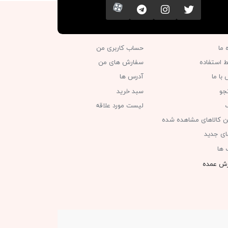
تویتر
اینستاگرام
کانال تلگرام
آپارات
ه ما
حساب کاربری من
ط استفاده
سفارش های من‎
با ما
آدرس ها
جو
سبد خرید
گ
لیست مورد علاقه
ن کالاهای مشاهده شده
های جدید
 ها
ش عمده